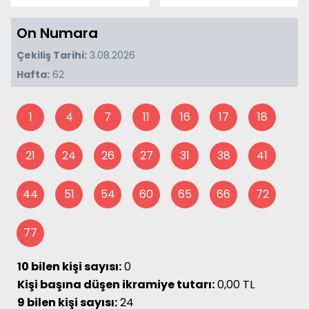
On Numara
Çekiliş Tarihi:
3.08.2026
Hafta:
62
1
4
7
11
16
17
18
21
24
26
27
31
38
41
44
51
54
60
65
66
72
77
10 bilen kişi sayısı:
0
Kişi başına düşen ikramiye tutarı:
0,00 TL
9 bilen kişi sayısı:
24