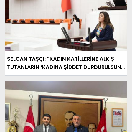
SELCAN TAŞÇI: “KADIN KATİLLERİNE ALKIŞ
TUTANLARIN ‘KADINA ŞİDDET DURDURULSUN’
DERKEN SERGİLEDİKLERİ İKİYÜZLÜLÜĞE Mİ
ALIŞALIM?”