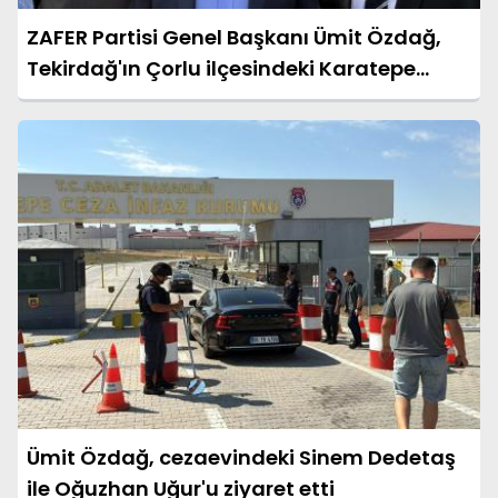
ZAFER Partisi Genel Başkanı Ümit Özdağ,
Tekirdağ'ın Çorlu ilçesindeki Karatepe
Ceza İnfaz Kurumu’nda tutuklu bulunan
Oğuzhan Uğur ile Üsküdar Belediye Başkanı
Sinem Dedetaş’ı ziyaret etti.
Ümit Özdağ, cezaevindeki Sinem Dedetaş
ile Oğuzhan Uğur'u ziyaret etti