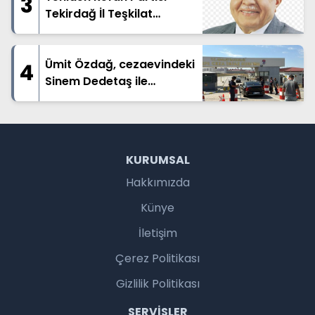
3
Tekirdağ İl Teşkilat
Başkanlığı Kamuoyuna
Açıklama:
Ümit Özdağ, cezaevindeki
4
Sinem Dedetaş ile
Oğuzhan Uğur'u ziyaret
etti
KURUMSAL
Hakkımızda
Künye
İletişim
Çerez Politikası
Gizlilik Politikası
SERVISLER