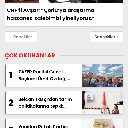
CHP’li Avşar; “Çorlu’ya araştırma
hastanesi talebimizi yineliyoruz.”
« Öncekiler
Sonrakiler »
ÇOK OKUNANLAR
ZAFER Partisi Genel
1
Başkanı Ümit Özdağ,
Tekirdağ'ın Çorlu
ilçesindeki Karatepe Ceza
İnfaz Kurumu’nda tutuklu
Selcan Taşçı’dan tarım
2
bulunan Oğuzhan Uğur ile
politikalarına tepki:
Üsküdar Belediye Başkanı
“Buğday nerede?
Sinem Dedetaş’ı ziyaret
Müşteride. Para nerede?
etti.
Yok!”
Yeniden Refah Partisi