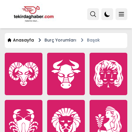
Anasayfa
Burç Yorumları
Başak