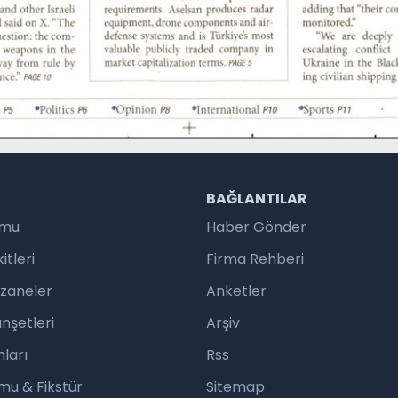
R
BAĞLANTILAR
umu
Haber Gönder
tleri
Firma Rehberi
czaneler
Anketler
nşetleri
Arşiv
ları
Rss
mu & Fikstür
Sitemap