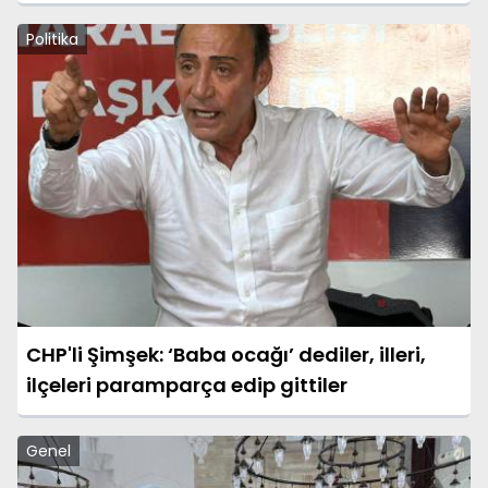
Politika
CHP'li Şimşek: ‘Baba ocağı’ dediler, illeri,
ilçeleri paramparça edip gittiler
Genel