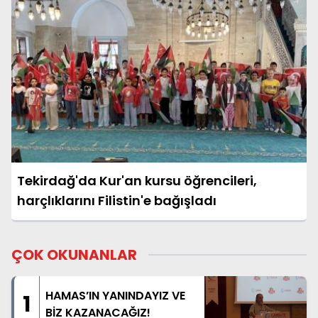
Tekirdağ'da Kur'an kursu öğrencileri,
harçlıklarını Filistin'e bağışladı
ÇOK OKUNANLAR
HAMAS’IN YANINDAYIZ VE
1
BİZ KAZANACAĞIZ!