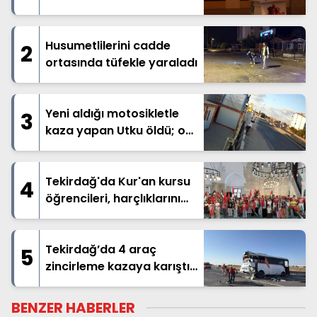
Husumetlilerini cadde
2
ortasında tüfekle yaraladı
Yeni aldığı motosikletle
3
kaza yapan Utku öldü; o
anlar kamerada
Tekirdağ'da Kur'an kursu
4
öğrencileri, harçlıklarını
Filistin'e bağışladı
Tekirdağ’da 4 araç
5
zincirleme kazaya karıştı;
29 yaralı
BENZER HABERLER