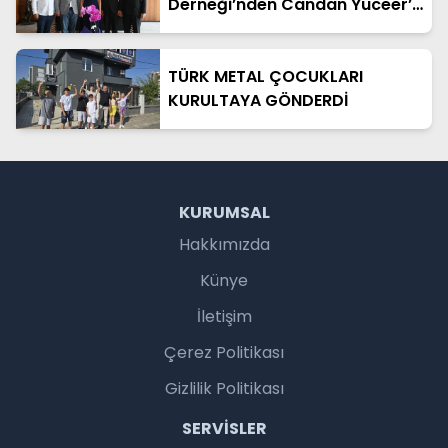
Derneği’nden Candan Yüceer’e
Ziyaret
TÜRK METAL ÇOCUKLARI
KURULTAYA GÖNDERDİ
KURUMSAL
Hakkımızda
Künye
İletişim
Çerez Politikası
Gizlilik Politikası
SERVISLER