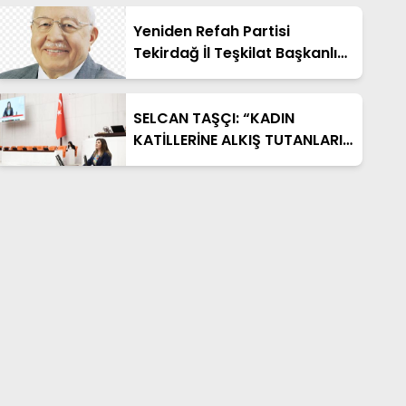
nerede? Yok!”
Yeniden Refah Partisi
Tekirdağ İl Teşkilat Başkanlığı
Kamuoyuna Açıklama:
SELCAN TAŞÇI: “KADIN
KATİLLERİNE ALKIŞ TUTANLARIN
‘KADINA ŞİDDET
DURDURULSUN’ DERKEN
SERGİLEDİKLERİ İKİYÜZLÜLÜĞE
Mİ ALIŞALIM?”