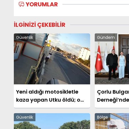
YORUMLAR
İLGİNİZİ ÇEKEBİLİR
Güvenlik
Gündem
Yeni aldığı motosikletle
Çorlu Bulgar
kaza yapan Utku öldü; o
Derneği’nde
anlar kamerada
Soytürk’e Zi
Güvenlik
Bölge