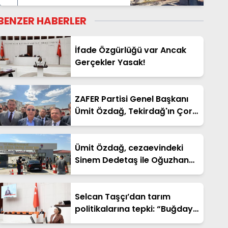
kullanılamaz hale geldi
BENZER HABERLER
İfade Özgürlüğü var Ancak
Gerçekler Yasak!
ZAFER Partisi Genel Başkanı
Ümit Özdağ, Tekirdağ'ın Çorlu
ilçesindeki Karatepe Ceza
İnfaz Kurumu’nda tutuklu
bulunan Oğuzhan Uğur ile
Ümit Özdağ, cezaevindeki
Üsküdar Belediye Başkanı
Sinem Dedetaş ile Oğuzhan
Sinem Dedetaş’ı ziyaret etti.
Uğur'u ziyaret etti
Selcan Taşçı’dan tarım
politikalarına tepki: “Buğday
nerede? Müşteride. Para