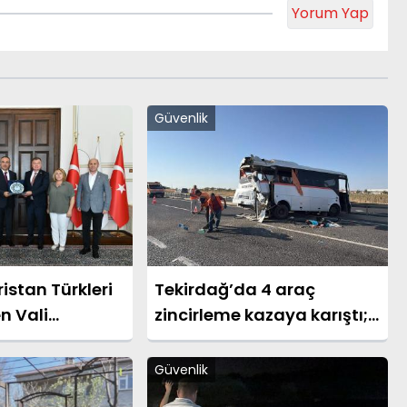
Yorum Yap
Güvenlik
istan Türkleri
Tekirdağ’da 4 araç
n Vali
zincirleme kazaya karıştı;
yaret
29 yaralı
Güvenlik