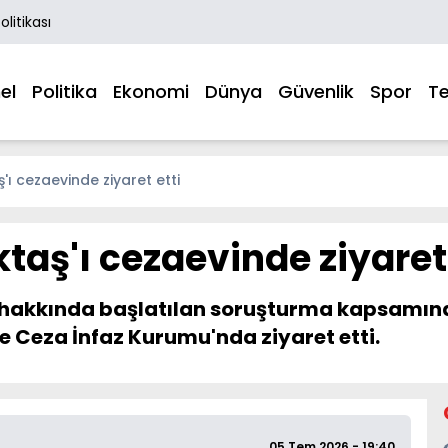
Politikası
el
Politika
Ekonomi
Dünya
Güvenlik
Spor
Te
'ı cezaevinde ziyaret etti
taş'ı cezaevinde ziyaret 
 hakkında başlatılan soruşturma kapsamınd
e Ceza İnfaz Kurumu'nda ziyaret etti.
05 Tem 2026 - 19:40