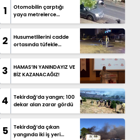
Otomobilin çarptığı
1
yaya metrelerce
savruldu; o anlar
kamerada
Husumetlilerini cadde
2
ortasında tüfekle
yaraladı
HAMAS’IN YANINDAYIZ VE
3
BİZ KAZANACAĞIZ!
Tekirdağ’da yangın; 100
4
dekar alan zarar gördü
Tekirdağ’da çıkan
5
yangında iki iş yeri