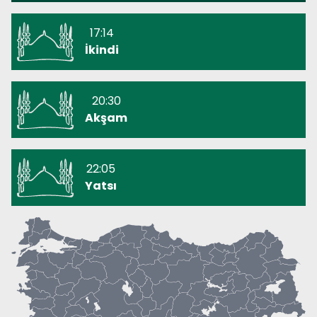
17:14
İkindi
20:30
Akşam
22:05
Yatsı