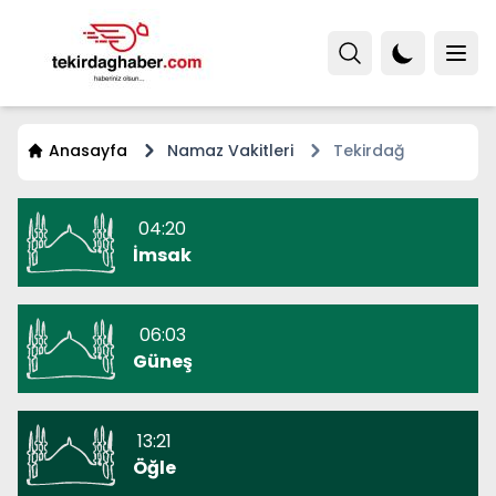
Anasayfa
Namaz Vakitleri
Tekirdağ
04:20
İmsak
06:03
Güneş
13:21
Öğle