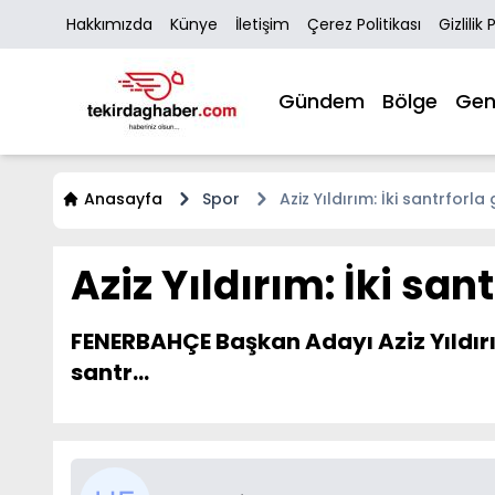
Hakkımızda
Künye
İletişim
Çerez Politikası
Gizlilik 
Gündem
Bölge
Gen
Anasayfa
Spor
Aziz Yıldırım: İki santrfor
Aziz Yıldırım: İki sa
FENERBAHÇE Başkan Adayı Aziz Yıldırım
santr...