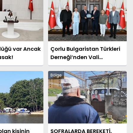
lüğü var Ancak
Çorlu Bulgaristan Türkleri
asak!
Derneği’nden Vali
Soytürk’e Ziyaret
Bölge
lan kişinin
SOFRALARDA BEREKETİ,