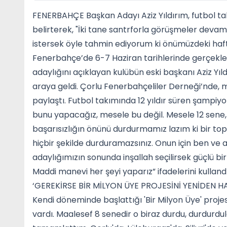
FENERBAHÇE Başkan Adayı Aziz Yıldırım, futbol tak
belirterek, "İki tane santrforla görüşmeler deva
istersek öyle tahmin ediyorum ki önümüzdeki hafta
Fenerbahçe’de 6-7 Haziran tarihlerinde gerçekleş
adaylığını açıklayan kulübün eski başkanı Aziz Yıld
araya geldi. Çorlu Fenerbahçeliler Derneği’nde, me
paylaştı. Futbol takımında 12 yıldır süren şampiy
bunu yapacağız, mesele bu değil. Mesele 12 sene, d
başarısızlığın önünü durdurmamız lazım ki bir t
hiçbir şekilde durduramazsınız. Onun için ben ve 
adaylığımızın sonunda inşallah seçilirsek güçlü b
Maddi manevi her şeyi yaparız” ifadelerini kullandı
‘GEREKİRSE BİR MİLYON ÜYE PROJESİNİ YENİDEN 
Kendi döneminde başlattığı 'Bir Milyon Üye' projesi
vardı. Maalesef 8 senedir o biraz durdu, durdurdul