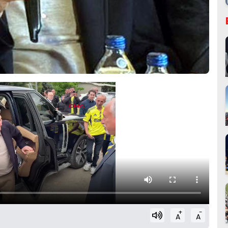
+
-
A
A