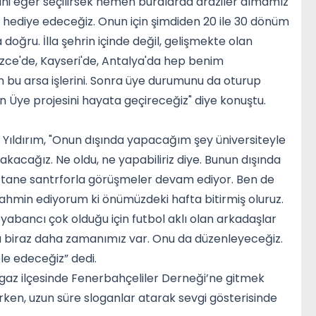
yani eğer seçilirsek hemen buralarda araziler almamız
 hediye edeceğiz. Onun için şimdiden 20 ile 30 dönüm
doğru. İlla şehrin içinde değil, gelişmekte olan
üzce'de, Kayseri'de, Antalya'da hep benim
 bu arsa işlerini. Sonra üye durumunu da oturup
on Üye projesini hayata geçireceğiz" diye konuştu.
en Yıldırım, "Onun dışında yapacağım şey üniversiteyle
kacağız. Ne oldu, ne yapabiliriz diye. Bunun dışında
İki tane santrforla görüşmeler devam ediyor. Ben de
tahmin ediyorum ki önümüzdeki hafta bitirmiş oluruz.
yabancı çok olduğu için futbol aklı olan arkadaşlar
na biraz daha zamanımız var. Onu da düzenleyeceğiz.
le edeceğiz” dedi.
rgaz ilçesinde Fenerbahçeliler Derneği’ne gitmek
larken, uzun süre sloganlar atarak sevgi gösterisinde