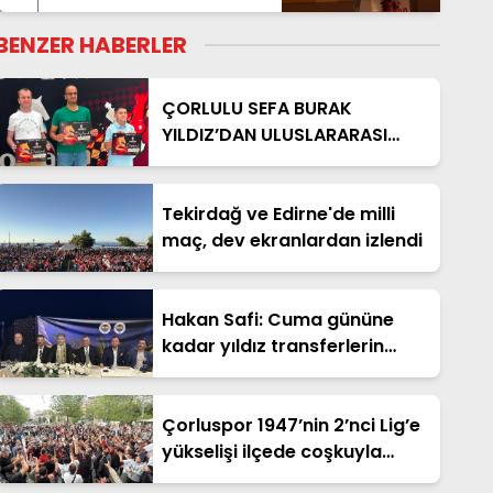
BENZER HABERLER
ÇORLULU SEFA BURAK
YILDIZ’DAN ULUSLARARASI
SATRANÇ ZAFERİ
Tekirdağ ve Edirne'de milli
maç, dev ekranlardan izlendi
Hakan Safi: Cuma gününe
kadar yıldız transferlerin
isimlerini açıklayacağız
Çorluspor 1947’nin 2’nci Lig’e
yükselişi ilçede coşkuyla
kutlandı