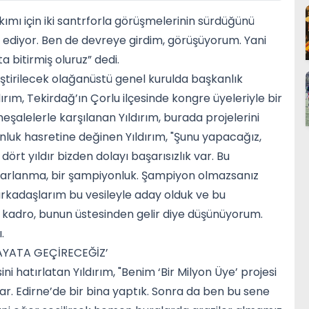
ımı için iki santrforla görüşmelerinin sürdüğünü
m ediyor. Ben de devreye girdim, görüşüyorum. Yani
 bitirmiş oluruz” dedi.
tirilecek olağanüstü genel kurulda başkanlık
ırım, Tekirdağ’ın Çorlu ilçesinde kongre üyeleriyle bir
şalelerle karşılanan Yıldırım, burada projelerini
onluk hasretine değinen Yıldırım, "Şunu yapacağız,
ört yıldır bizden dolayı başarısızlık var. Bu
oparlanma, bir şampiyonluk. Şampiyon olmazsanız
arkadaşlarım bu vesileyle aday olduk ve bu
ir kadro, bunun üstesinden gelir diye düşünüyorum.
.
HAYATA GEÇİRECEĞİZ’
ni hatırlatan Yıldırım, "Benim ‘Bir Milyon Üye’ projesi
ar. Edirne’de bir bina yaptık. Sonra da ben bu sene