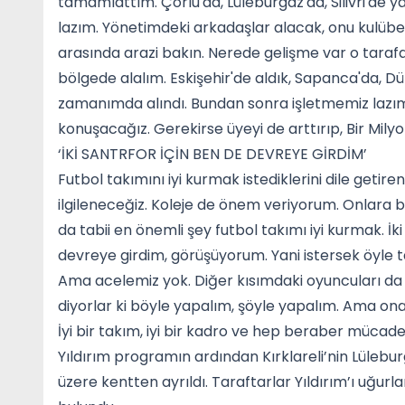
tamamlattım. Çorlu'da, Lüleburgaz'da, Silivri'de 
lazım. Yönetimdeki arkadaşlar alacak, onu kulübe
arasında arazi bakın. Nerede gelişme var o tarafa 
bölgede alalım. Eskişehir'de aldık, Sapanca'da, D
zamanımda alındı. Bundan sonra işletmemiz lazım
konuşacağız. Gerekirse üyeyi de arttırıp, Bir Mily
‘İKİ SANTRFOR İÇİN BEN DE DEVREYE GİRDİM’
Futbol takımını iyi kurmak istediklerini dile getir
ilgileneceğiz. Koleje de önem veriyorum. Onlara ba
da tabii en önemli şey futbol takımı iyi kurmak. 
devreye girdim, görüşüyorum. Yani istersek öyle 
Ama acelemiz yok. Diğer kısımdaki oyuncuları da 
diyorlar ki böyle yapalım, şöyle yapalım. Ama o
İyi bir takım, iyi bir kadro ve hep beraber mücade
Yıldırım programın ardından Kırklareli’nin Lülebu
üzere kentten ayrıldı. Taraftarlar Yıldırım’ı uğur