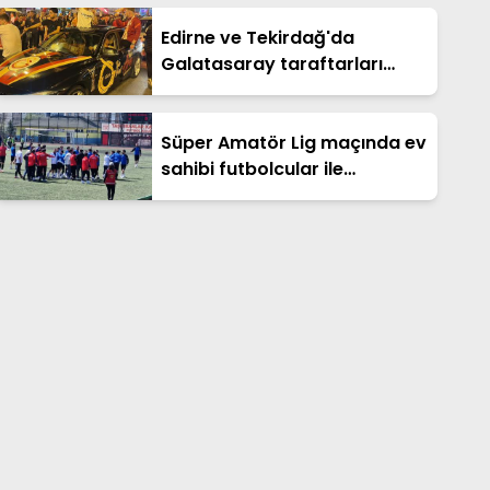
Edirne ve Tekirdağ'da
Galatasaray taraftarları
şampiyonluğu kutladı /
Fotoğraf eklendi
Süper Amatör Lig maçında ev
sahibi futbolcular ile
deplasman taraftarları
arasında gerginlik