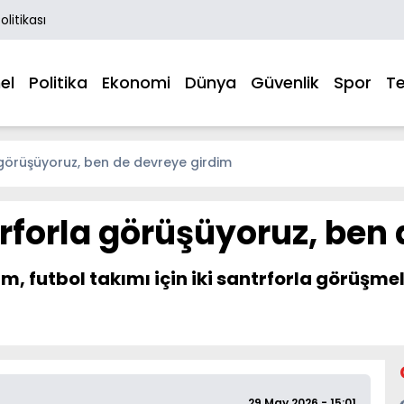
Politikası
el
Politika
Ekonomi
Dünya
Güvenlik
Spor
Te
la görüşüyoruz, ben de devreye girdim
ntrforla görüşüyoruz, be
, futbol takımı için iki santrforla görüşmel
29 May 2026 - 15:01