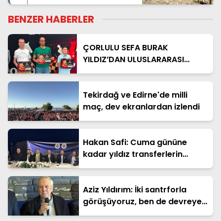
BENZER HABERLER
ÇORLULU SEFA BURAK
YILDIZ’DAN ULUSLARARASI
SATRANÇ ZAFERİ
Tekirdağ ve Edirne'de milli
maç, dev ekranlardan izlendi
Hakan Safi: Cuma gününe
kadar yıldız transferlerin
isimlerini açıklayacağız
Aziz Yıldırım: İki santrforla
görüşüyoruz, ben de devreye
girdim