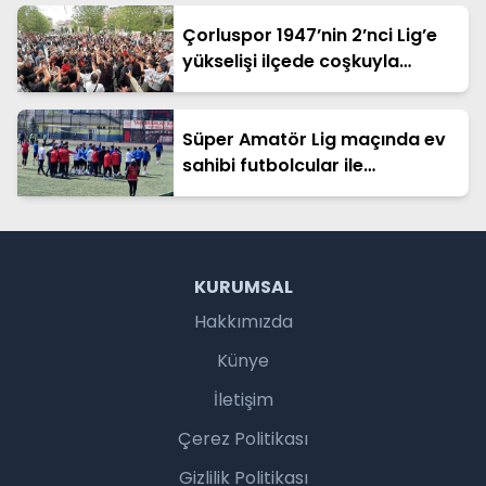
Çorluspor 1947’nin 2’nci Lig’e
yükselişi ilçede coşkuyla
kutlandı
Süper Amatör Lig maçında ev
sahibi futbolcular ile
deplasman taraftarları
arasında gerginlik
KURUMSAL
Hakkımızda
Künye
İletişim
Çerez Politikası
Gizlilik Politikası