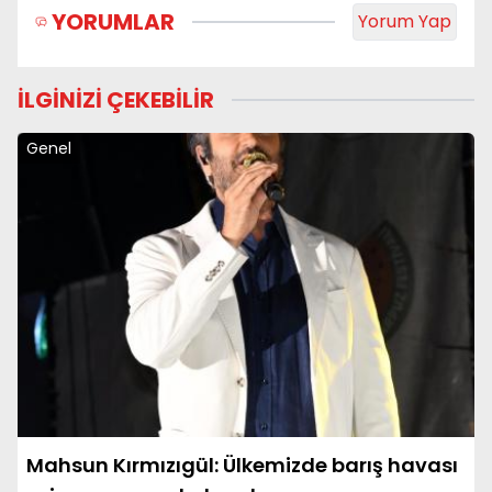
YORUMLAR
Yorum Yap
İLGİNİZİ ÇEKEBİLİR
Genel
Mahsun Kırmızıgül: Ülkemizde barış havası