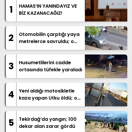
HAMAS’IN YANINDAYIZ VE
1
BİZ KAZANACAĞIZ!
Otomobilin çarptığı yaya
2
metrelerce savruldu; o
anlar kamerada
Husumetlilerini cadde
3
ortasında tüfekle yaraladı
Yeni aldığı motosikletle
4
kaza yapan Utku öldü; o
anlar kamerada
Tekirdağ’da yangın; 100
5
dekar alan zarar gördü