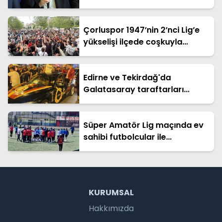
girdim
Çorluspor 1947’nin 2’nci Lig’e
yükselişi ilçede coşkuyla
kutlandı
Edirne ve Tekirdağ'da
Galatasaray taraftarları
şampiyonluğu kutladı /
Fotoğraf eklendi
Süper Amatör Lig maçında ev
sahibi futbolcular ile
deplasman taraftarları
arasında gerginlik
KURUMSAL
Hakkımızda