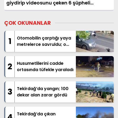
giydirip videosunu çeken 6 şüpheli
gözaltına alındı
ÇOK OKUNANLAR
Otomobilin çarptığı yaya
1
metrelerce savruldu; o
anlar kamerada
Husumetlilerini cadde
2
ortasında tüfekle yaraladı
Tekirdağ’da yangın; 100
3
dekar alan zarar gördü
Tekirdağ’da çıkan
4