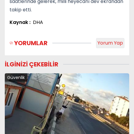
saatlerinde gelerek, milli heyecanı dev ekrandan
takip etti.
Kaynak :
DHA
YORUMLAR
Yorum Yap
İLGİNİZİ ÇEKEBİLİR
Güvenlik