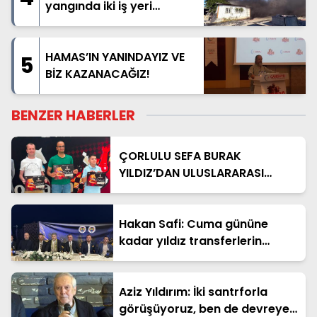
yangında iki iş yeri
kullanılamaz hale geldi
HAMAS’IN YANINDAYIZ VE
5
BİZ KAZANACAĞIZ!
BENZER HABERLER
ÇORLULU SEFA BURAK
YILDIZ’DAN ULUSLARARASI
SATRANÇ ZAFERİ
Hakan Safi: Cuma gününe
kadar yıldız transferlerin
isimlerini açıklayacağız
Aziz Yıldırım: İki santrforla
görüşüyoruz, ben de devreye